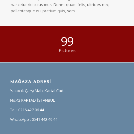
nascetur ridiculus mus. Donec quam felis, ultricies nec,
pellentesque eu, pretium quis, sem.
99
Pictures
MAĞAZA ADRESİ
Yakacık Çarşı Mah. Kartal Cad.
No:42 KARTAL/ İSTANBUL
Tel : 0216 427 06 44
WhatsApp : 0541 442 49 44