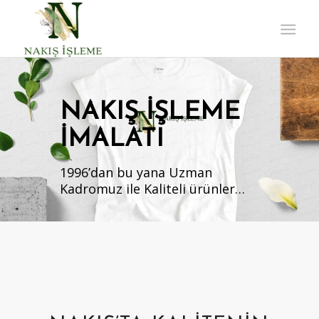
NAKIŞ IŞLEME
IMALATI
1996’dan bu yana Uzman
Kadromuz ile Kaliteli ürünler…