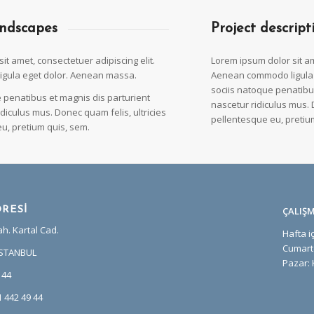
ndscapes
Project descript
it amet, consectetuer adipiscing elit.
Lorem ipsum dolor sit am
gula eget dolor. Aenean massa.
Aenean commodo ligula
sociis natoque penatibu
 penatibus et magnis dis parturient
nascetur ridiculus mus. 
diculus mus. Donec quam felis, ultricies
pellentesque eu, pretiu
u, pretium quis, sem.
ÇALIŞ
RESİ
h. Kartal Cad.
Hafta iç
Cumarte
İSTANBUL
Pazar: 
 44
 442 49 44