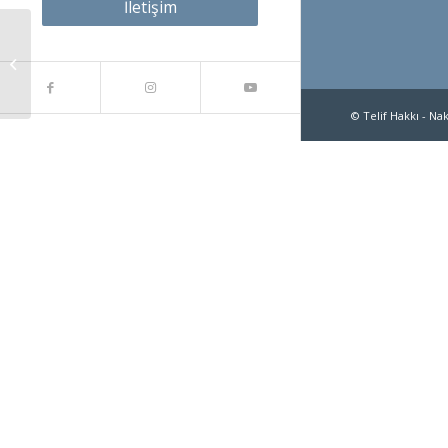
İletişim
Wedding in Greece
© Telif Hakkı - Na