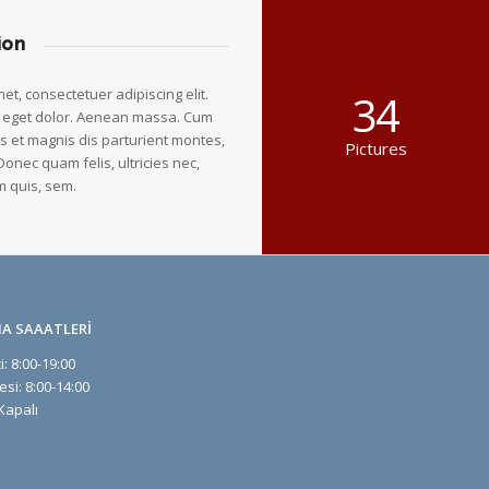
ion
et, consectetuer adipiscing elit.
34
 eget dolor. Aenean massa. Cum
s et magnis dis parturient montes,
Pictures
Donec quam felis, ultricies nec,
m quis, sem.
MA SAAATLERİ
i: 8:00-19:00
si: 8:00-14:00
Kapalı