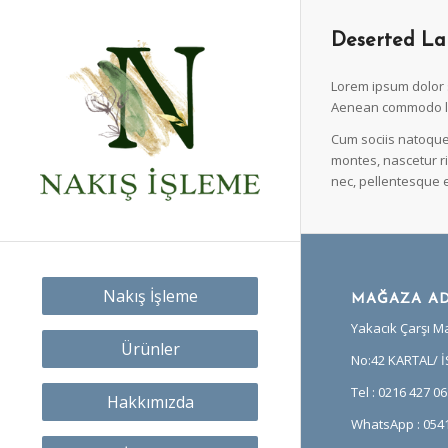
Deserted La
Lorem ipsum dolor s
Aenean commodo li
Cum sociis natoque
montes, nascetur ri
nec, pellentesque e
Nakış İşleme
MAĞAZA AD
Yakacık Çarşı Ma
Ürünler
No:42 KARTAL/ 
Tel : 0216 427 06
Hakkımızda
WhatsApp : 0541